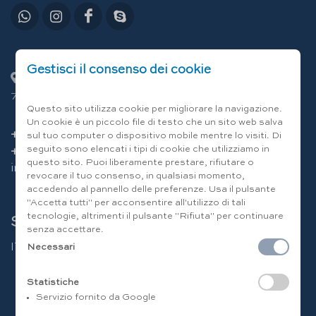
Gestisci il consenso dei cookie
C.da Lamandia 13/E - Località Capitolo
70043 Monopoli (Bari) Italia
Questo sito utilizza cookie per migliorare la navigazione.
Un cookie è un piccolo file di testo che un sito web salva
+39 080 80 12 12
sul tuo computer o dispositivo mobile mentre lo visiti. Di
seguito sono elencati i tipi di cookie che utilizziamo in
+39 346 094 49 86
questo sito. Puoi liberamente prestare, rifiutare o
info@residenceatlantide.it
revocare il tuo consenso, in qualsiasi momento,
accedendo al pannello delle preferenze. Usa il pulsante
"Accetta tutti" per acconsentire all'utilizzo di tali
tecnologie, altrimenti il pulsante "Rifiuta" per continuare
Scegli la lingua
senza accettare.
IT
|
EN
|
DE
|
FR
|
RU
Necessari
Statistiche
Servizio fornito da Google