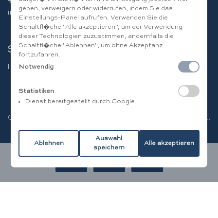
+39 346 094 49 86
geben, verweigern oder widerrufen, indem Sie das
info@residenceatlantide.it
Einstellungs-Panel aufrufen. Verwenden Sie die
Schaltfl�che "Alle akzeptieren", um der Verwendung
dieser Technologien zuzustimmen, andernfalls die
Schaltfl�che "Ablehnen", um ohne Akzeptanz
Sprache w�hlen
fortzufahren.
IT
|
EN
|
DE
|
FR
|
RU
Notwendig
Statistiken
Dienst bereitgestellt durch Google
CIR CAMPEGGIO: 072030B200112313 - CIR RESIDENCE:
072030B200112316
Auswahl
Copyright © RESIDENCE ATLANTIDE - MwSt.-Nr.
Ablehnen
Alle akzeptieren
speichern
02343780744 | Alle Rechte vorbehalten |
Privacy Policy
|
Cookie Policy
|
credits