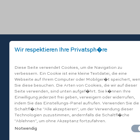
Wir respektieren Ihre Privatsph�re
C.da
Diese Seite verwendet Cookies, um die Navigation zu
70043
verbessern. Ein Cookie ist eine kleine Textdatei, die eine
Webseite auf Ihrem Computer oder Mobilger�t speichert, we
Sie diese besuchen. Die Arten von Cookies, die wir auf dieser
+39 0
Seite verwenden, sind unten aufgef�hrt. Sie k�nnen Ihre
+39 
Einwilligung jederzeit frei geben, verweigern oder widerrufen,
info@
indem Sie das Einstellungs-Panel aufrufen. Verwenden Sie die
Schaltfl�che "Alle akzeptieren", um der Verwendung dieser
Technologien zuzustimmen, andernfalls die Schaltfl�che
"Ablehnen", um ohne Akzeptanz fortzufahren.
Notwendig