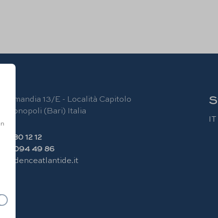
S
 Lamandia 13/E - Località Capitolo
 Monopoli (Bari) Italia
IT
nn
80 80 12 12
346 094 49 86
residenceatlantide.it