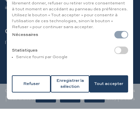
+39 346 094 49 86
librement donner, refuser ou retirer votre consentement
info@residenceatlantide.it
à tout moment en accédant au panneau des préférences.
Utilisez le bouton « Tout accepter » pour consentir à
l'utilisation de ces technologies, sinon le bouton «
Refuser » pour continuer sans accepter.
Choisissez la langue
Nécessaires
IT
|
EN
|
DE
|
FR
|
RU
Statistiques
Service fourni par Google
CIR CAMPING: 072030B200112313 - CIR RÉSIDENCE:
Enregistrer la
072030B200112316
Refuser
Tout accepter
sélection
Copyright © RESIDENCE ATLANTIDE - TVA 02343780744
| Tous droits réservés |
Privacy Policy
|
Cookie Policy
|
credits