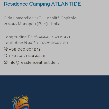
Residence Camping ATLANTIDE
C.da Lamandia 13/E - Località Capitolo
70043 Monopoli (Bari) - Italia
Longitudine E 17°34'44235205471
Latitudine N 40°91'33256649163
+39 080 80 12 12
+39 346 094 49 86
info@residenceatlantide.it