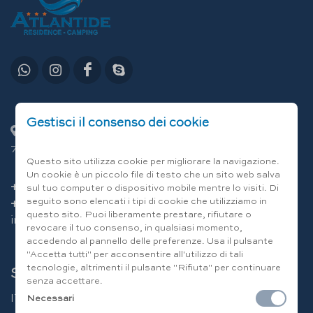
Gestisci il consenso dei cookie
C.da Lamandia 13/E - Località Capitolo
70043 Monopoli (Bari) Italia
Questo sito utilizza cookie per migliorare la navigazione.
Un cookie è un piccolo file di testo che un sito web salva
+39 080 80 12 12
sul tuo computer o dispositivo mobile mentre lo visiti. Di
seguito sono elencati i tipi di cookie che utilizziamo in
+39 346 094 49 86
questo sito. Puoi liberamente prestare, rifiutare o
info@residenceatlantide.it
revocare il tuo consenso, in qualsiasi momento,
accedendo al pannello delle preferenze. Usa il pulsante
"Accetta tutti" per acconsentire all'utilizzo di tali
tecnologie, altrimenti il pulsante "Rifiuta" per continuare
Scegli la lingua
senza accettare.
IT
|
EN
|
DE
|
FR
|
RU
Necessari