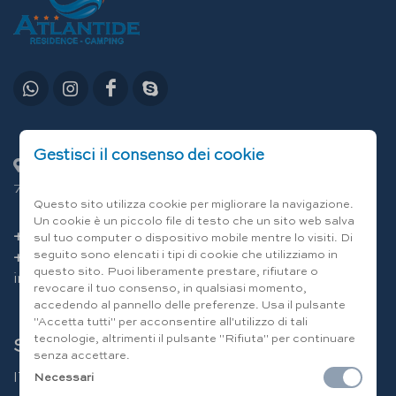
Gestisci il consenso dei cookie
C.da Lamandia 13/E - Località Capitolo
70043 Monopoli (Bari) Italia
Questo sito utilizza cookie per migliorare la navigazione.
Un cookie è un piccolo file di testo che un sito web salva
+39 080 80 12 12
sul tuo computer o dispositivo mobile mentre lo visiti. Di
seguito sono elencati i tipi di cookie che utilizziamo in
+39 346 094 49 86
questo sito. Puoi liberamente prestare, rifiutare o
info@residenceatlantide.it
revocare il tuo consenso, in qualsiasi momento,
accedendo al pannello delle preferenze. Usa il pulsante
"Accetta tutti" per acconsentire all'utilizzo di tali
tecnologie, altrimenti il pulsante "Rifiuta" per continuare
Scegli la lingua
senza accettare.
IT
|
EN
|
DE
|
FR
|
RU
Necessari