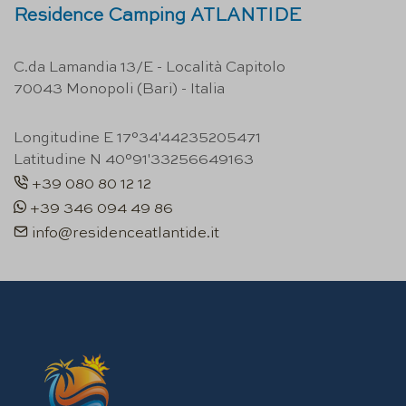
Residence Camping ATLANTIDE
C.da Lamandia 13/E - Località Capitolo
70043 Monopoli (Bari) - Italia
Longitudine E 17°34'44235205471
Latitudine N 40°91'33256649163
+39 080 80 12 12
+39 346 094 49 86
info@residenceatlantide.it