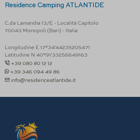
Residence Camping ATLANTIDE
C.da Lamandia 13/E - Località Capitolo
70043 Monopoli (Bari) - Italia
Longitudine E 17°34'44235205471
Latitudine N 40°91'33256649163
+39 080 80 12 12
+39 346 094 49 86
info@residenceatlantide.it