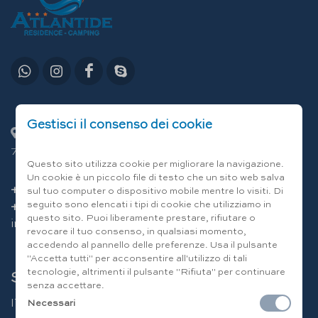
Gestisci il consenso dei cookie
C.da Lamandia 13/E - Località Capitolo
70043 Monopoli (Bari) Italia
Questo sito utilizza cookie per migliorare la navigazione.
Un cookie è un piccolo file di testo che un sito web salva
+39 080 80 12 12
sul tuo computer o dispositivo mobile mentre lo visiti. Di
seguito sono elencati i tipi di cookie che utilizziamo in
+39 346 094 49 86
questo sito. Puoi liberamente prestare, rifiutare o
info@residenceatlantide.it
revocare il tuo consenso, in qualsiasi momento,
accedendo al pannello delle preferenze. Usa il pulsante
"Accetta tutti" per acconsentire all'utilizzo di tali
tecnologie, altrimenti il pulsante "Rifiuta" per continuare
Scegli la lingua
senza accettare.
IT
|
EN
|
DE
|
FR
|
RU
Necessari